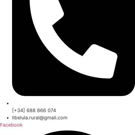
[+34] 688 866 074
libelula.rural@gmail.com
Facebook