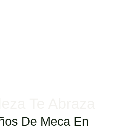
leza Te Abraza
Caños De Meca En