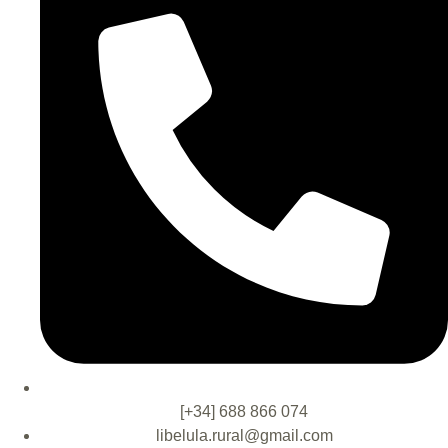
[+34] 688 866 074
libelula.rural@gmail.com